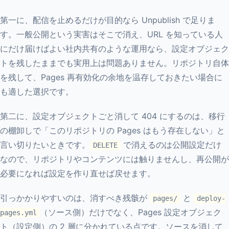
第一に、配信を止めるだけが目的なら Unpublish で足りま
す。一般公開という実害はそこで消え、URL を知っている人
にだけ届けばよい社内共有のような運用なら、設定オブジェク
トを残したままでも実用上は問題ありません。リポジトリ自体
を残して、Pages 再有効化の余地を温存しておきたい場合に
も適した選択です。
第二に、設定オブジェクトごと消して 404 にするのは、移行
の棚卸しで「このリポジトリの Pages はもう存在しない」と
言い切りたいときです。
で消えるのは公開設定だけ
DELETE
なので、リポジトリやコンテンツには触りませんし、再公開が
必要になれば設定を作り直せば戻せます。
引っかかりやすいのは、消すべき残骸が
と
pages/
deploy-
（ソース側）だけでなく、Pages 設定オブジェク
pages.yml
ト（設定側）の 2 層に分かれている点です。ソースを消して