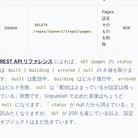
Pages
設定
その
DELETE
Delete
404
もの
/repos/{owner}/{repo}/pages
を削
除
REST API リファレンス
によれば、
の
GET /pages
status
は
/
/
/
の 4 値を取りま
built
building
errored
null
す。
は配信中、
はビルド進行中、
built
building
errored
はビルド失敗、
は「配信は止まっているが設定は残っ
null
ている」状態です。Unpublish で止めた直後はちょうど
になります。「
が null だから消えている」と
null
status
読みたくなりますが、
が 200 を返している以上、設定
GET
オブジェクトはまだ生きています。