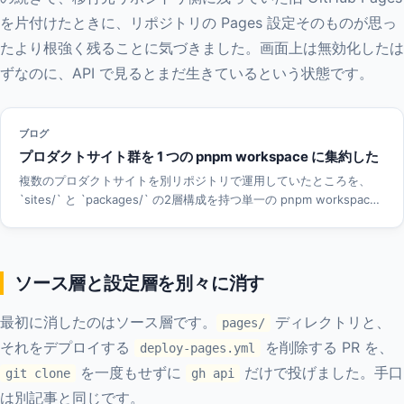
を片付けたときに、リポジトリの Pages 設定そのものが思っ
たより根強く残ることに気づきました。画面上は無効化したは
ずなのに、API で見るとまだ生きているという状態です。
ブログ
プロダクトサイト群を 1 つの pnpm workspace に集約した
複数のプロダクトサイトを別リポジトリで運用していたところを、
`sites/` と `packages/` の2層構成を持つ単一の pnpm workspace
モノレポに集約しました。catalog で依存バージョンを揃え、共有パ
ッケージはロジックと構造だけを渡してデザインは各サイトに残す設
計、仮移植のサイトを抱えたまま動かす運用までを扱います。
ソース層と設定層を別々に消す
最初に消したのはソース層です。
ディレクトリと、
pages/
それをデプロイする
を削除する PR を、
deploy-pages.yml
を一度もせずに
だけで投げました。手口
git clone
gh api
は別記事と同じです。