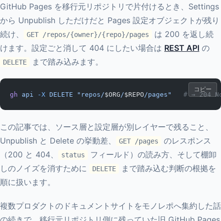
GitHub Pages を移行元リポジトリで片付けるとき、Settings
から Unpublish しただけだと Pages 設定オブジェクトが残り
続け、
は 200 を返し続
GET /repos/{owner}/{repo}/pages
けます。設定ごと消して 404 にしたい場合は
REST API
の
まで踏み込みます。
DELETE
コピー
gh
 api
 -X
 DELETE
 "repos/
$ORG
/
$REPO
/pages"
   # → 204 N
この記事では、ソース層と設定層が別レイヤーで残ること、
Unpublish と Delete の挙動差、
のレスポンス
GET /pages
（200 と 404、
フィールド）の読み方、そして棚卸
status
しのノイズを消すために
まで踏み込む判断の根拠を
DELETE
順に扱います。
複数プロダクトのドキュメントサイトをモノレポへ集約した話
の続きで、移行元リポジトリ側に残っていた旧 GitHub Pages