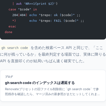
    |
 awk
 'NR==1{print $2}'
)
  case
 "
$code
"
 in
    204
|
404
)
 echo
 "
$repo
: ok (
$code
)"
 ;;
    *)
       echo
 "
$repo
: FAIL (
$code
)"
 ;;
  esac
done
を含めた検索ベース API と同じで、「ここ
gh search code
に何が残っているか」を最終判定する場面では、実体に降りる
API を直接叩くのが結局いちばん速く確実でした。
ブログ
gh search code のインデックスは遅延する
Renovateプリセットの旧ファイル削除前に `gh search code` で参
照残存を確認したら、マージ済みの新参照がまだヒットしてくれませ
んでした。コード検索インデックスの遅延に気づいた経緯と、
Contents API でファイル本文を直接取得して実体検証する手順、検