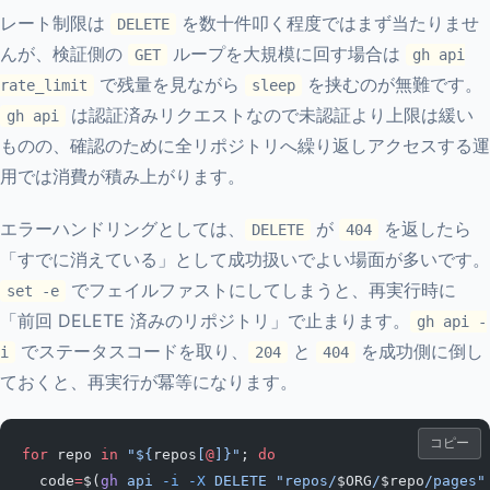
レート制限は
を数十件叩く程度ではまず当たりませ
DELETE
んが、検証側の
ループを大規模に回す場合は
GET
gh api
で残量を見ながら
を挟むのが無難です。
rate_limit
sleep
は認証済みリクエストなので未認証より上限は緩い
gh api
ものの、確認のために全リポジトリへ繰り返しアクセスする運
用では消費が積み上がります。
エラーハンドリングとしては、
が
を返したら
DELETE
404
「すでに消えている」として成功扱いでよい場面が多いです。
でフェイルファストにしてしまうと、再実行時に
set -e
「前回 DELETE 済みのリポジトリ」で止まります。
gh api -
でステータスコードを取り、
と
を成功側に倒し
i
204
404
ておくと、再実行が冪等になります。
コピー
for
 repo 
in
 "${
repos
[
@
]}"
; 
do
  code
=
$(
gh
 api
 -i
 -X
 DELETE
 "repos/
$ORG
/
$repo
/pages"