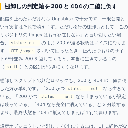
棚卸しの判定軸を 200 と 404 の二値に倒す
配信を止めたいだけなら Unpublish で十分です。一般公開と
いう実害はそれで消えます。ただし移行の棚卸しとして「この
リポジトリの Pages はもう存在しない」と言い切りたい場
合、
のまま 200 が返る状態はノイズになりま
status: null
す。
を叩いて回ったとき、止めたつもりのサイ
GET /pages
トが軒並み 200 を返してくると、本当に生きているもの
（
）との区別がつきにくくなります。
built
棚卸しスクリプトの判定ロジックも、200 と 404 の二値に倒
した方が単純です。「200 かつ
なら生きて
status != null
いる」「200 かつ
なら止まっているが設定
status == null
は残っている」「404 なら完全に消えている」と 3 分岐する
より、最終状態を 404 に揃えてしまえば 1 行で書けます。
設定オブジェクトごと消して 404 にするには、UI に経路がな