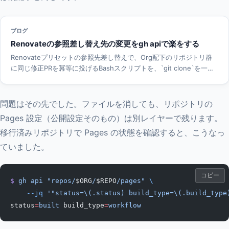
ブログ
Renovateの参照差し替え先の変更をgh apiで楽をする
Renovateプリセットの参照先差し替えで、Org配下のリポジトリ群
に同じ修正PRを冪等に投げるBashスクリプトを、`git clone`を一度
もせずに`gh api`だけで書きました。GitHub Contents APIとGit
Refs APIの組み合わせ、再実行を前提にした冪等性の4箇所、macOS
とLinuxで動く`mktemp`テンプレートまでをまとめます。
問題はその先でした。ファイルを消しても、リポジトリの
Pages 設定（公開設定そのもの）は別レイヤーで残ります。
移行済みリポジトリで Pages の状態を確認すると、こうなっ
ていました。
コピー
$
 gh
 api
 "repos/
$ORG
/
$REPO
/pages"
 \
    --jq
 '"status=\(.status) build_type=\(.build_type
status
=
built
 build_type
=
workflow