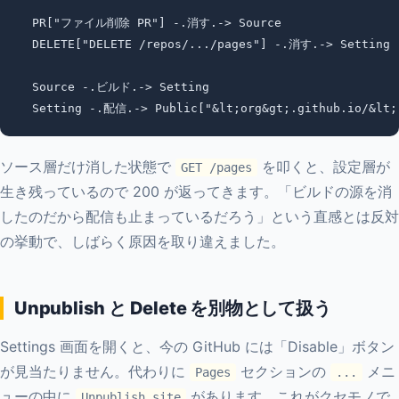
  PR["ファイル削除 PR"] -.消す.-> Source

  DELETE["DELETE /repos/.../pages"] -.消す.-> Setting

  Source -.ビルド.-> Setting

ソース層だけ消した状態で
を叩くと、設定層が
GET /pages
生き残っているので 200 が返ってきます。「ビルドの源を消
したのだから配信も止まっているだろう」という直感とは反対
の挙動で、しばらく原因を取り違えました。
Unpublish と Delete を別物として扱う
Settings 画面を開くと、今の GitHub には「Disable」ボタン
が見当たりません。代わりに
セクションの
メニ
Pages
...
ューの中に
があります。これがクセモノで
Unpublish site