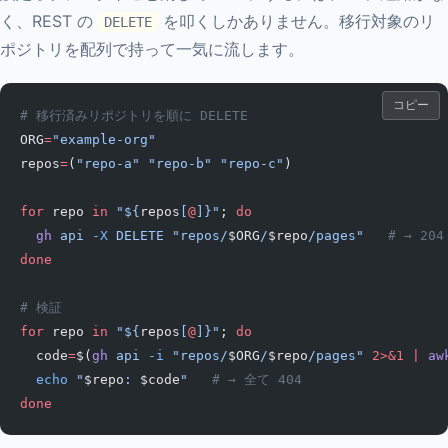
く、REST の
を叩くしかありません。移行対象のリ
DELETE
ポジトリを配列で持って一気に流します。
コピー
# 移行済みリポジトリを順に DELETE
ORG
=
"example-org"
repos
=
(
"repo-a"
 "repo-b"
 "repo-c"
)
for
 repo 
in
 "${
repos
[
@
]}"
; 
do
  gh
 api
 -X
 DELETE
 "repos/
$ORG
/
$repo
/pages"
   # → 204
done
# 検証
for
 repo 
in
 "${
repos
[
@
]}"
; 
do
  code
=
$(
gh
 api
 -i
 "repos/
$ORG
/
$repo
/pages"
 2>&1
 |
 aw
  echo
 "
$repo
: 
$code
"
   # → 全て 404
done