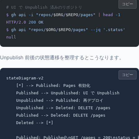
コピー
# UI で Unpublish 済みのリポジトリ
$
 gh
 api
 -i
 "repos/
$ORG
/
$REPO
/pages"
 |
 head
 -1
HTTP/2.0
 200
 OK
$
 gh
 api
 "repos/
$ORG
/
$REPO
/pages"
 --jq
 '.status'
null
Unpublish 前後の状態遷移を整理するとこうなります。
コピー
stateDiagram-v2

    [*] --> Published: Pages 有効化

    Published --> Unpublished: UI で Unpublish

    Unpublished --> Published: 再デプロイ

    Unpublished --> Deleted: DELETE /pages

    Published --> Deleted: DELETE /pages

    Deleted --> [*]

    Published: Published\nGET /pages = 200\nstatus = b