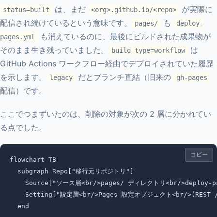
は、まだ
が実際に
status=built
<org>.github.io/<repo>
配信され続けているという意味です。
も
pages/
deploy-
も消えているのに、最後にビルドされた成果物が
pages.yml
そのまま生き残っていました。
は
build_type=workflow
GitHub Actions ワークフロー経由でデプロイされていた履歴
を示します。
だとブランチ直結（旧来の
legacy
gh-pages
配信）です。
ここでつまずいたのは、削除の対象が次の 2 層に分かれてい
る点でした。
コピー
flowchart TB

  subgraph Repo["移行元リポジトリ"]

    Source["ソース層<br/>pages/ ディレクトリ<br/>deploy-pag
    Setting["設定層<br/>Pages 設定オブジェクト<br/>(REST /
  end
