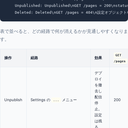
    Unpublished: Unpublished\nGET /pages = 200\nstatus
表で並べると、どの経路で何が消えるかが見通しやすくなりま
す。
GET
操作
経路
効果
/pages
デプ
ロイ
を撤
去し
配信
Unpublish
Settings の
メニュー
200
...
停
止。
設定
は残
る