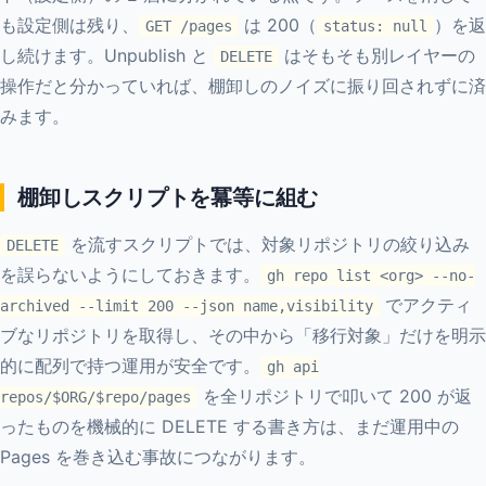
も設定側は残り、
は 200（
）を返
GET /pages
status: null
し続けます。Unpublish と
はそもそも別レイヤーの
DELETE
操作だと分かっていれば、棚卸しのノイズに振り回されずに済
みます。
棚卸しスクリプトを冪等に組む
を流すスクリプトでは、対象リポジトリの絞り込み
DELETE
を誤らないようにしておきます。
gh repo list <org> --no-
でアクティ
archived --limit 200 --json name,visibility
ブなリポジトリを取得し、その中から「移行対象」だけを明示
的に配列で持つ運用が安全です。
gh api
を全リポジトリで叩いて 200 が返
repos/$ORG/$repo/pages
ったものを機械的に DELETE する書き方は、まだ運用中の
Pages を巻き込む事故につながります。