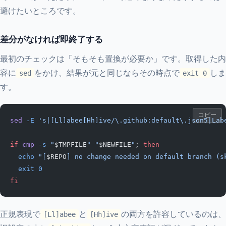
避けたいところです。
差分がなければ即終了する
最初のチェックは「そもそも置換が必要か」です。取得した内
容に
をかけ、結果が元と同じならその時点で
しま
sed
exit 0
す。
コピー
sed
 -E
 's|[Ll]abee[Hh]ive/\.github:default\.json5|Lab
if
 cmp
 -s
 "
$TMPFILE
"
 "
$NEWFILE
"
; 
then
  echo
 "[
$REPO
] no change needed on default branch (s
  exit
 0
fi
正規表現で
と
の両方を許容しているのは、
[Ll]abee
[Hh]ive