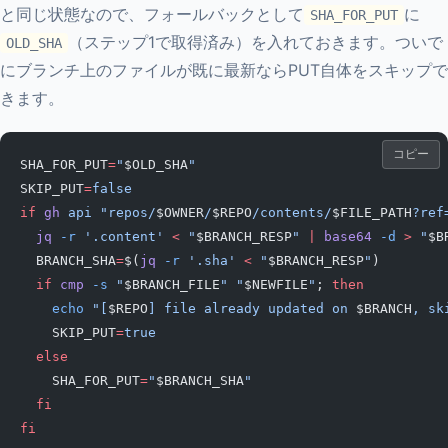
と同じ状態なので、フォールバックとして
に
SHA_FOR_PUT
（ステップ1で取得済み）を入れておきます。ついで
OLD_SHA
にブランチ上のファイルが既に最新ならPUT自体をスキップで
きます。
コピー
SHA_FOR_PUT
=
"
$OLD_SHA
"
SKIP_PUT
=
false
if
 gh
 api
 "repos/
$OWNER
/
$REPO
/contents/
$FILE_PATH
?ref
  jq
 -r
 '.content'
 <
 "
$BRANCH_RESP
"
 |
 base64
 -d
 >
 "
$B
  BRANCH_SHA
=
$(
jq
 -r
 '.sha'
 <
 "
$BRANCH_RESP
"
)
  if
 cmp
 -s
 "
$BRANCH_FILE
"
 "
$NEWFILE
"
; 
then
    echo
 "[
$REPO
] file already updated on 
$BRANCH
, sk
    SKIP_PUT
=
true
  else
    SHA_FOR_PUT
=
"
$BRANCH_SHA
"
  fi
fi