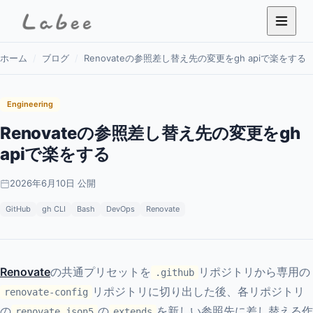
ホーム
/
ブログ
/
Renovateの参照差し替え先の変更をgh apiで楽をする
Engineering
Renovateの参照差し替え先の変更をgh
apiで楽をする
2026年6月10日 公開
GitHub
gh CLI
Bash
DevOps
Renovate
Renovate
の共通プリセットを
リポジトリから専用の
.github
リポジトリに切り出した後、各リポジトリ
renovate-config
の
の
を新しい参照先に差し替える作
renovate.json5
extends