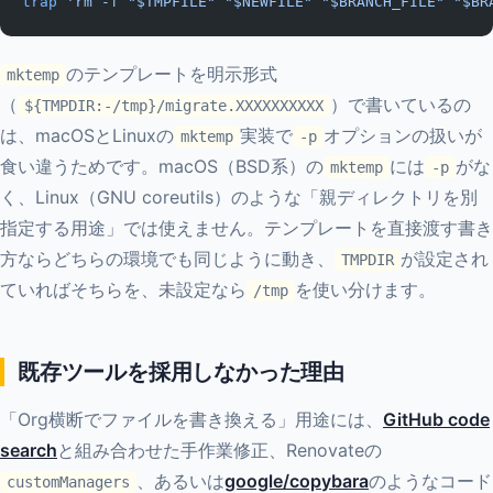
trap
 'rm -f "$TMPFILE" "$NEWFILE" "$BRANCH_FILE" "$BR
のテンプレートを明示形式
mktemp
（
）で書いているの
${TMPDIR:-/tmp}/migrate.XXXXXXXXXX
は、macOSとLinuxの
実装で
オプションの扱いが
mktemp
-p
食い違うためです。macOS（BSD系）の
には
がな
mktemp
-p
く、Linux（GNU coreutils）のような「親ディレクトリを別
指定する用途」では使えません。テンプレートを直接渡す書き
方ならどちらの環境でも同じように動き、
が設定され
TMPDIR
ていればそちらを、未設定なら
を使い分けます。
/tmp
既存ツールを採用しなかった理由
「Org横断でファイルを書き換える」用途には、
GitHub code
search
と組み合わせた手作業修正、Renovateの
、あるいは
google/copybara
のようなコード
customManagers