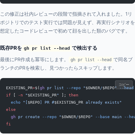
この修正は社内レビューの段階で指摘されて入れました。1リ
ポジトリでのテスト実行では問題が見えず、再実行シナリオを
想定したコードレビューで初めて顔を出した類のバグです。
既存PRを
で検出する
gh pr list --head
最後にPR作成も冪等にします。
で同名ブ
gh pr list --head
ランチのPRを検索し、見つかったらスキップします。
コピー
EXISTING_PR
=
$(
gh
 pr
 list
 --repo
 "
$OWNER
/
$REPO
"
 --head
if
 [ 
-n
 "
$EXISTING_PR
"
 ]; 
then
  echo
 "[
$REPO
] PR #
$EXISTING_PR
 already exists"
else
  gh
 pr
 create
 --repo
 "
$OWNER
/
$REPO
"
 --base
 main
 --he
fi