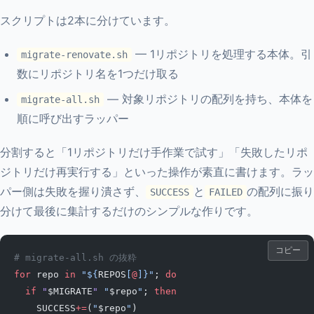
スクリプトは2本に分けています。
— 1リポジトリを処理する本体。引
migrate-renovate.sh
数にリポジトリ名を1つだけ取る
— 対象リポジトリの配列を持ち、本体を
migrate-all.sh
順に呼び出すラッパー
分割すると「1リポジトリだけ手作業で試す」「失敗したリポ
ジトリだけ再実行する」といった操作が素直に書けます。ラッ
パー側は失敗を握り潰さず、
と
の配列に振り
SUCCESS
FAILED
分けて最後に集計するだけのシンプルな作りです。
コピー
# migrate-all.sh の抜粋
for
 repo 
in
 "${
REPOS
[
@
]}"
; 
do
  if
 "
$MIGRATE
"
 "
$repo
"
; 
then
    SUCCESS
+=
(
"
$repo
"
)