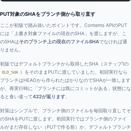
PUT対象のSHAをブランチ側から取り直す
ここが初版で踏み抜いたポイントです。Contents APIのPUT
には「上書き対象ファイルの現在のSHA」を渡しますが、こ
のSHAは
そのブランチ上の現在のファイルSHA
でなければ通
りません。
初版ではデフォルトブランチから取得したSHA（ステップ1の
）をそのままPUTに渡していました。初回実行なら
OLD_SHA
ブランチはHEADから作られたばかりなのでSHAが一致します
が、再実行時に「ブランチには既にコミットがある」状態にな
ると食い違って
422が返ります
。
対策はシンプルで、ブランチ側のファイルを毎回取り直してそ
のSHAをPUTに渡します。初回実行ではブランチ側のファイ
ルがまだ存在しない（PUTで作る前）か、デフォルトブランチ