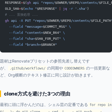
RESPONSE
=
$(
gh
 api
 "repos/
$OWNER
/
$REPO
/contents/
$FILE_
OLD_SHA
=
$(
echo
 "
$RESPONSE
"
 |
 jq
 -r
 '.sha'
)
# ... 置換処理 ...
gh
 api
 -X
 PUT
 "repos/
$OWNER
/
$REPO
/contents/
$FILE_PATH
  --field
 "message=
$COMMIT_MSG
"
 \
  --field
 "content=
$NEW_B64
"
 \
  --field
 "sha=
$SHA_FOR_PUT
"
 \
  --field
 "branch=
$BRANCH
"
題材はRenovateプリセットの参照先差し替えです
が、
の同期や
の一括更新な
.github/workflows/
CODEOWNERS
ど、Org横断のテキスト修正に同じ設計が効きます。
clone方式を避けた3つの理由
最初に頭に浮かんだのは、シェル芸の定番である
for repo in
$(...); do git clone ...; sed -i ...; git push ...;