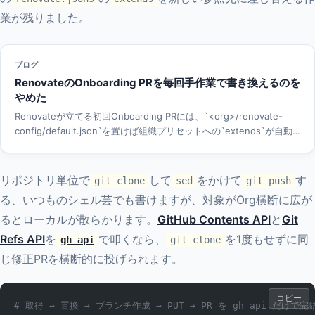
業が残りました。
ブログ
RenovateのOnboarding PRを毎回手作業で書き換えるのを
やめた
Renovateが立てる初回Onboarding PRには、`<org>/renovate-
config/default.json`を置けば組織プリセットへの`extends`が自動
で差し込まれる仕組みがソースコード側にあります。コメントを残せ
る`default.json5`を選ぶとこの自動検出が空振りするため、Mend-
hostedの`org-inherited-config.json`で`onboardingConfig`を明示
リポジトリ単位で
して
をかけて
す
git clone
sed
git push
的に上書きして、Onboarding PRをそのままマージできる状態に揃え
る、いつものシェル芸でも書けますが、対象がOrg横断に広が
ました。
るとローカルが散らかります。
GitHub Contents API
と
Git
Refs API
を
で叩くなら、
を1度もせずに同
gh api
git clone
じ修正PRを横断的に投げられます。
コピー
# 取得 → 置換 → ブランチ作成 → PUT → PR を gh api だけで完