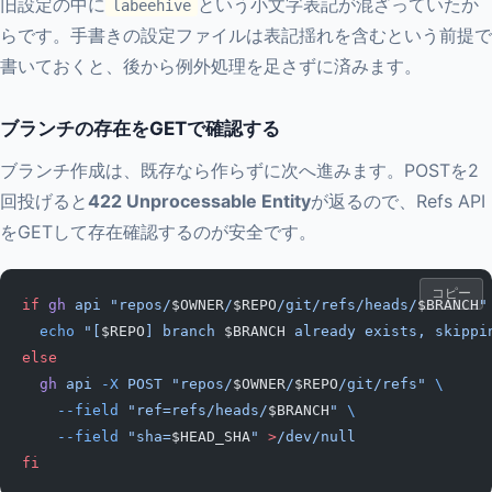
旧設定の中に
という小文字表記が混ざっていたか
labeehive
らです。手書きの設定ファイルは表記揺れを含むという前提で
書いておくと、後から例外処理を足さずに済みます。
ブランチの存在をGETで確認する
ブランチ作成は、既存なら作らずに次へ進みます。POSTを2
回投げると
422 Unprocessable Entity
が返るので、Refs API
をGETして存在確認するのが安全です。
コピー
if
 gh
 api
 "repos/
$OWNER
/
$REPO
/git/refs/heads/
$BRANCH
"
  echo
 "[
$REPO
] branch 
$BRANCH
 already exists, skippi
else
  gh
 api
 -X
 POST
 "repos/
$OWNER
/
$REPO
/git/refs"
 \
    --field
 "ref=refs/heads/
$BRANCH
"
 \
    --field
 "sha=
$HEAD_SHA
"
 >
/dev/null
fi