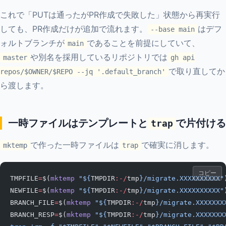
これで「PUTは通ったがPR作成で失敗した」状態から再実行
しても、PR作成だけが追加で流れます。
はデフ
--base main
ォルトブランチが
であることを前提にしていて、
main
や別名を採用しているリポジトリでは
master
gh api
で取り直してか
repos/$OWNER/$REPO --jq '.default_branch'
ら渡します。
一時ファイルはテンプレートと
で片付ける
trap
で作った一時ファイルは
で確実に消します。
mktemp
trap
コピー
TMPFILE
=
$(
mktemp
 "${
TMPDIR
:-/
tmp
}/migrate.XXXXXXXXXX"
NEWFILE
=
$(
mktemp
 "${
TMPDIR
:-/
tmp
}/migrate.XXXXXXXXXX"
BRANCH_FILE
=
$(
mktemp
 "${
TMPDIR
:-/
tmp
}/migrate.XXXXXXX
BRANCH_RESP
=
$(
mktemp
 "${
TMPDIR
:-/
tmp
}/migrate.XXXXXXX