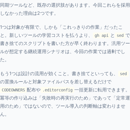
同期ツールなど、既存の選択肢があります。今回これらを採用
しなかった理由は2つです。
1つは対象が有限で、しかも「これっきりの作業」だったこ
と。新しいツールの学習コストを払うより、
と
で
gh api
sed
書き捨てのスクリプトを書いた方が早く終わります。汎用ツー
ルが想定する継続運用シナリオは、今回の作業では過剰でし
た。
もう1つは設計の流用が効くこと。書き捨てといっても、
sed
の置換ルールと対象ファイルパスを差し替えるだけで
配布や
一括更新に転用できます。
CODEOWNERS
.editorconfig
冪等の作り込みは「失敗時の再実行のため」であって「定常運
用のため」ではないので、ツール導入の判断軸は変わりませ
ん。