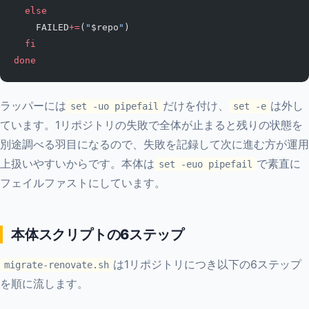
  else
    FAILED
+=
(
"
$repo
"
)
  fi
done
ラッパーには
だけを付け、
は外し
set -uo pipefail
set -e
ています。1リポジトリの失敗で全体が止まると残りの状態を
別途調べる羽目になるので、失敗を記録して次に進む方が運用
上扱いやすいからです。本体は
で素直に
set -euo pipefail
フェイルファストにしています。
本体スクリプトの6ステップ
は1リポジトリにつき以下の6ステップ
migrate-renovate.sh
を順に流します。