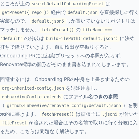
ところが上の
は
searchDefaultOnboardingPreset
経由で
を直接探しに行く
getPreset({ repo })
default.json
実装なので、
しか置いていないリポジトリは
default.json5
マッチしません。
の
fetchPreset()
fileName ===
の分岐は
に決め
'default'
buildFilePath('default.json')
打ちで降りていきます。自動検出が空振りすると、
Onboarding PRには組織プリセットへの参照が入らず、
Renovate標準の雛形がそのまま書き込まれてしまいます。
回避するには、Onboarding PRの中身を上書きするための
を別途用意し、
org-inherited-config.json
に
ファイル名つきの参照
onboardingConfig.extends
（
）を明
github>LabeeHive/renovate-config:default.json5
示的に書きます。
は拡張子に
が付いた
fetchPreset()
.json5
が渡された場合はその名前で取りに行く分岐に入
filePreset
るため、こちらは問題なく解決します。