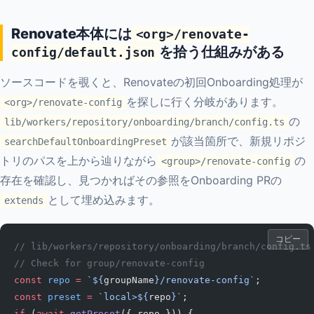
Renovate本体には
<org>/renovate-
を拾う仕組みがある
config/default.json
ソースコードを覗くと、Renovateの初回Onboarding処理が
を探しに行く分岐があります。
<org>/renovate-config
の
lib/workers/repository/onboarding/branch/config.ts
が該当箇所で、新規リポジ
searchDefaultOnboardingPreset
トリのパスを上から辿りながら
の
<group>/renovate-config
存在を確認し、見つかればその参照をOnboarding PRの
として埋め込みます。
extends
コピー
// lib/workers/repository/onboarding/branch/config.
// Check for group/renovate-config
const
 repo
 =
 `${
groupName
}/renovate-config`
;
const
 preset
 =
 `local>${
repo
}`
;
if
 (
await
 getPreset
({ repo })) {