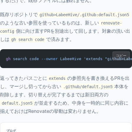
するだけで、既存ファイルには触れません。
既存リポジトリで
github>LabeeHive/.github:default.json5
のような古い参照を使っているものは、新しい
renovate-
側に向け直すPRを別途出して回します。対象の洗い出
config
しは
で済みます。
gh search code
コピー
gh
 search
 code
 --owner
 LabeeHive
 'extends "github>Lab
返ってきたパスごとに
の参照先を書き換えるPRを出
extends
し、マージし切ってから古い
本体を
.github/default.json5
削除します。切り替えが完了するまでは新旧両方の
が並走するため、中身を一時的に同じ内容に
default.json5
揃えておけばRenovateの挙動は変わりません。
ブログ