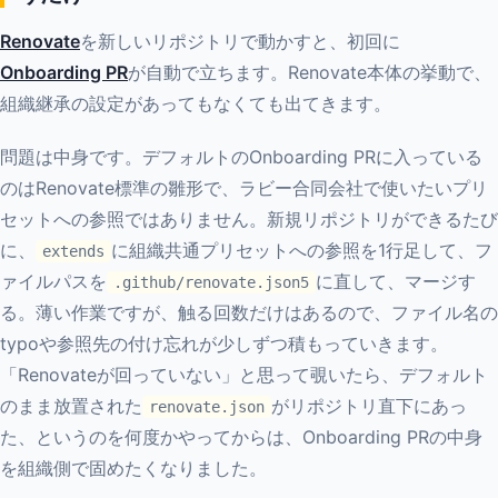
Renovate
を新しいリポジトリで動かすと、初回に
Onboarding PR
が自動で立ちます。Renovate本体の挙動で、
組織継承の設定があってもなくても出てきます。
問題は中身です。デフォルトのOnboarding PRに入っている
のはRenovate標準の雛形で、ラビー合同会社で使いたいプリ
セットへの参照ではありません。新規リポジトリができるたび
に、
に組織共通プリセットへの参照を1行足して、フ
extends
ァイルパスを
に直して、マージす
.github/renovate.json5
る。薄い作業ですが、触る回数だけはあるので、ファイル名の
typoや参照先の付け忘れが少しずつ積もっていきます。
「Renovateが回っていない」と思って覗いたら、デフォルト
のまま放置された
がリポジトリ直下にあっ
renovate.json
た、というのを何度かやってからは、Onboarding PRの中身
を組織側で固めたくなりました。