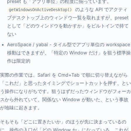
preset も「アプリ単位」の粒度に揃っています。
のような API でアクティ
getWindowsOnActiveDesktop()
ブデスクトップ上のウィンドウ一覧を取れますが、preset
として「どのウィンドウを動かすか」をビルトインで持て
ない
AeroSpace / yabai - タイル型でアプリ単位の workspace
移動はできますが、「特定の Window だけ」を狙う標準操
作は限定的
実際の作業では、Safari を Cmd+Tab で順に切り替えながら
「これだ」と思ったタイミングでショートカットを押す、とい
う操作になりがちです。狙うはずだったウィンドウがフォーカ
スから外れていて、関係ない Window が動いた、という事故
が地味に起きます。
そもそも「どこに置きたいか」のほうが先に決まっているの
に、操作の入口が「どの Window か」になっている。これが