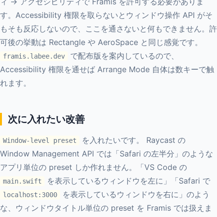
ィ → アクセシビリティで Framis を許可する必要がありま
す。Accessibility 権限を取らないとウィンドウ操作 API がそ
もそも反応しないので、ここを通さないと何もできません。許
可後の挙動は Rectangle や AeroSpace と同じ感覚です。
で配布版を案内しているので、
framis.labee.dev
Accessibility 権限を通せば Arrange Mode 自体は数キーで触
れます。
次に入れたい改善
を入れたいです。 Raycast の
Window-level preset
Window Management API では「Safari の左半分」のような
アプリ単位の preset しか作れません。「VS Code の
を表示しているウィンドウを左に」「Safari で
main.swift
を表示しているウィンドウを右に」のよう
localhost:3000
な、ウィンドウタイトル単位の preset を Framis では扱えま