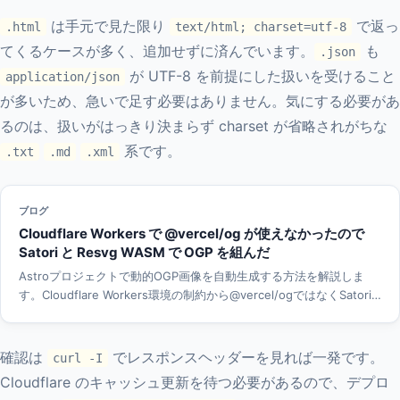
は手元で見た限り
で返っ
.html
text/html; charset=utf-8
てくるケースが多く、追加せずに済んでいます。
も
.json
が UTF-8 を前提にした扱いを受けること
application/json
が多いため、急いで足す必要はありません。気にする必要があ
るのは、扱いがはっきり決まらず charset が省略されがちな
系です。
.txt
.md
.xml
ブログ
Cloudflare Workers で @vercel/og が使えなかったので
Satori と Resvg WASM で OGP を組んだ
Astroプロジェクトで動的OGP画像を自動生成する方法を解説しま
す。Cloudflare Workers環境の制約から@vercel/ogではなくSatori
と@resvg/resvg-wasmの組み合わせを選び、ビルド時に
1200x630pxのPNG画像を静的生成する設計を紹介します。
確認は
でレスポンスヘッダーを見れば一発です。
curl -I
Cloudflare のキャッシュ更新を待つ必要があるので、デプロ