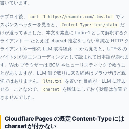
書いています。
デプロイ後、
でレ
curl -I https://example.com/llms.txt
スポンスヘッダーを見ると、
だ
Content-Type: text/plain
けが返ってきました。本文を素直に Latin-1 として解釈するク
ライアント — たとえば charset 推定をしない単純な HTTP ク
ライアントや一部の LLM 取得経路 — から見ると、UTF-8 の
バイト列が別エンコーディングとして読まれて日本語が崩れま
す。Web ブラウザーは BOM やヒューリスティックで救うこ
とがありますが、LLM 側で取りに来る経路はブラウザほど親
切ではありません。
を置いた目的が「LLM に読ま
llms.txt
せる」ことなので、
を曖昧にしておく状態は放置で
charset
きませんでした。
Cloudflare Pages の既定 Content-Type には
charset が付かない