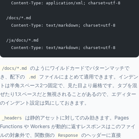
  Content-Type: application/xml; charset=utf-8
/docs/*.md
  Content-Type: text/markdown; charset=utf-8
/ja/docs/*.md
  Content-Type: text/markdown; charset=utf-8
のようにワイルドカードでパターンマッチで
/docs/*.md
き、配下の
ファイルにまとめて適用できます。インデン
.md
トは半角スペース2つ固定で、見た目より厳格です。タブを混
ぜたり1スペースだと無視されることがあるので、エディター
のインデント設定は気にしておきます。
は静的アセットに対してのみ効きます。Pages
_headers
Functions や Workers が動的に返すレスポンスはこのファイ
ルの対象外で、関数側の
のヘッダーに直接
Response