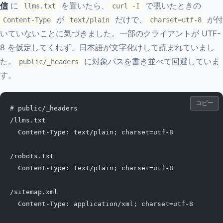
信
に
を置いたら、
で覗いたときの
llms.txt
curl -I
が
だけで、
が付
Content-Type
text/plain
charset=utf-8
いていないことに気づきました。一部のクライアントが UTF-
8 を仮定してくれず、日本語が文字化けして読まれていまし
た。
に対象パスを書き並べて回避していま
public/_headers
す。
コピー
# public/_headers
/llms.txt
  Content-Type: text/plain; charset=utf-8
/robots.txt
  Content-Type: text/plain; charset=utf-8
/sitemap.xml
  Content-Type: application/xml; charset=utf-8