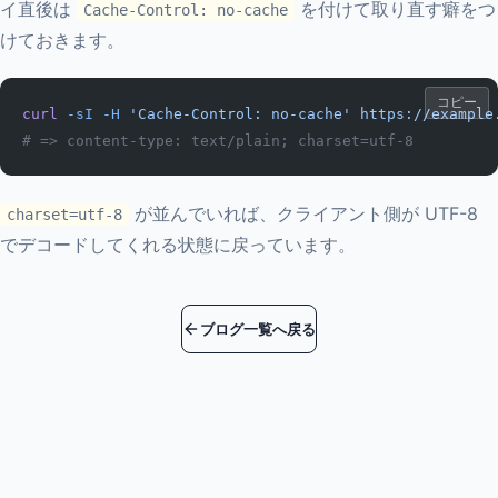
イ直後は
を付けて取り直す癖をつ
Cache-Control: no-cache
けておきます。
コピー
curl
 -sI
 -H
 'Cache-Control: no-cache'
 https://example
# => content-type: text/plain; charset=utf-8
が並んでいれば、クライアント側が UTF-8
charset=utf-8
でデコードしてくれる状態に戻っています。
ブログ一覧へ戻る