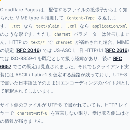
Cloudflare Pages は、配信するファイルの拡張子からよく知
られた MIME type を推測して
を返しま
Content-Type
す。
なら
、
なら
.txt
text/plain
.xml
application/xml
のような形です。ただし
パラメーターは付与しませ
charset
ん。HTTP の
で
が省略された場合、MIME
text/*
charset
の規定 (
RFC 2046
) では US-ASCII、旧 HTTP/1.1 (
RFC 2616
)
では ISO-8859-1 を既定として扱う経緯があり、後に
RFC
6657
でこの既定は見直されました。それでもクライアント実
装には ASCII / Latin-1 を仮定する経路が残っており、UTF-8
で書いた日本語はそのまま別エンコーディングのバイト列とし
て解釈されてしまいます。
サイト側のファイルが UTF-8 で書かれていても、HTTP レイ
ヤーで
を宣言しない限り、受け取る側にはそ
charset=utf-8
の情報が届きません。